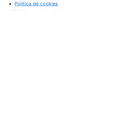
Politica de cookies
Politica de privacidad
Ideas
Gestión
Crea tu empresa
Casos de éxito
Franquicias
Analizamos tu negocio
Ideas
Gestión
Crea tu empresa
Casos de éxito
Franquicias
Analizamos tu negocio
Noticias diarias de actualidad direct