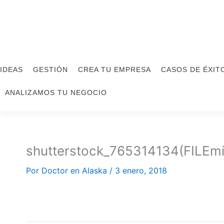
Ir
al
contenido
IDEAS
GESTIÓN
CREA TU EMPRESA
CASOS DE ÉXIT
ANALIZAMOS TU NEGOCIO
shutterstock_765314134(FILEmi
Por
Doctor en Alaska
/
3 enero, 2018