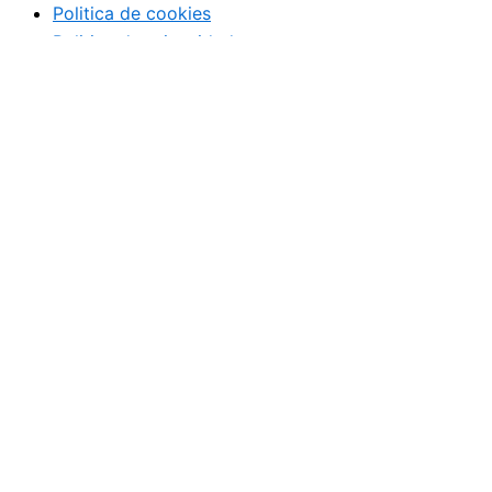
Politica de cookies
Politica de privacidad
Ideas
Gestión
Crea tu empresa
Casos de éxito
Franquicias
Analizamos tu negocio
Ideas
Gestión
Crea tu empresa
Casos de éxito
Franquicias
Analizamos tu negocio
Noticias diarias de actualidad direct