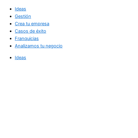
Ideas
Gestión
Crea tu empresa
Casos de éxito
Franquicias
Analizamos tu negocio
Ideas
Gestión
Crea tu empresa
Casos de éxito
Franquicias
Analizamos tu negocio
Noticias diarias de actualidad
directamente en su bandeja de entrada.
Email Address