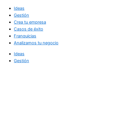
Ideas
Gestión
Crea tu empresa
Casos de éxito
Franquicias
Analizamos tu negocio
Ideas
Gestión
Crea tu empresa
Casos de éxito
Franquicias
Analizamos tu negocio
Noticias diarias de actualidad
directamente en su bandeja de entrada.
Email Address