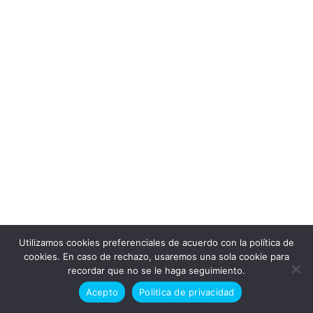
Utilizamos cookies preferenciales de acuerdo con la política de
Doctor en alaska © Todos los derechos reservados 2026
cookies. En caso de rechazo, usaremos una sola cookie para
recordar que no se le haga seguimiento.
Politica de cookies
Politica de privacidad
Acepto
Politica de privacidad