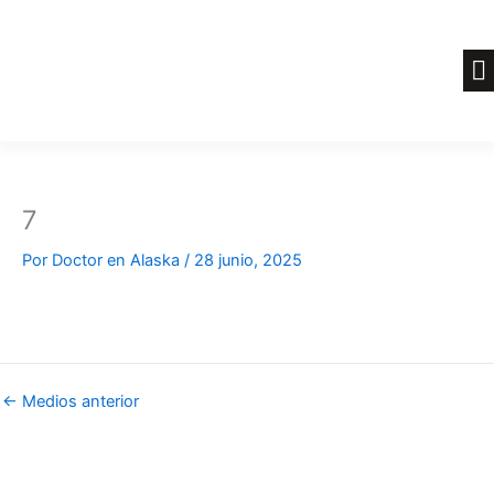
Ir
al
contenido
7
Por
Doctor en Alaska
/
28 junio, 2025
←
Medios anterior