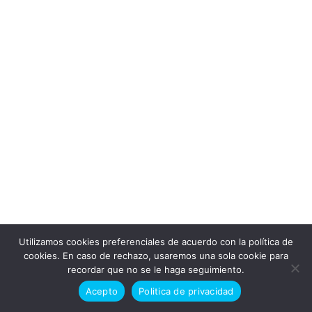
Utilizamos cookies preferenciales de acuerdo con la política de
Doctor en alaska © Todos los derechos reservados 2026
cookies. En caso de rechazo, usaremos una sola cookie para
recordar que no se le haga seguimiento.
Politica de cookies
Politica de privacidad
Acepto
Politica de privacidad