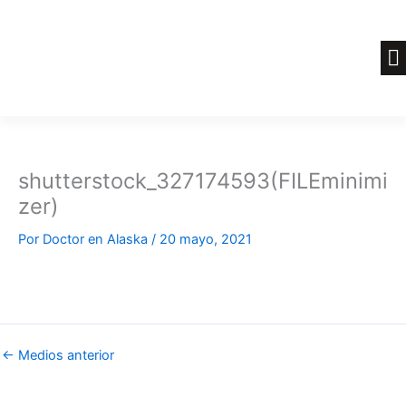
Ir
al
contenido
shutterstock_327174593(FILEminimi
zer)
Por
Doctor en Alaska
/
20 mayo, 2021
←
Medios anterior