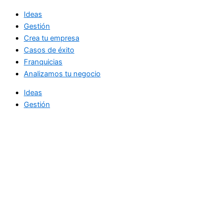
Ideas
Gestión
Crea tu empresa
Casos de éxito
Franquicias
Analizamos tu negocio
Ideas
Gestión
Crea tu empresa
Casos de éxito
Franquicias
Analizamos tu negocio
Noticias diarias de actualidad
directamente en su bandeja de entrada.
Email Address