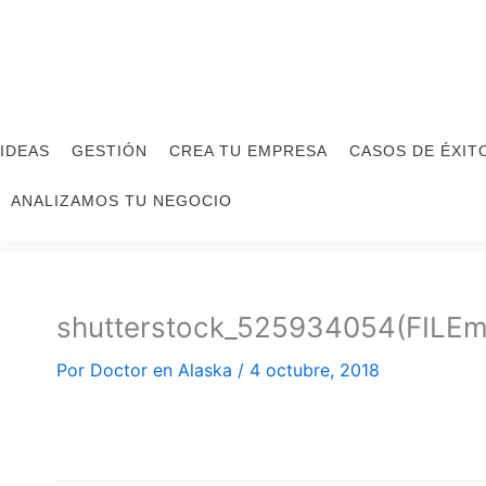
Ir
al
contenido
IDEAS
GESTIÓN
CREA TU EMPRESA
CASOS DE ÉXIT
ANALIZAMOS TU NEGOCIO
shutterstock_525934054(FILEmi
Por
Doctor en Alaska
/
4 octubre, 2018