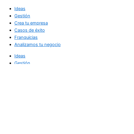
Ideas
Gestión
Crea tu empresa
Casos de éxito
Franquicias
Analizamos tu negocio
Ideas
Gestión
Crea tu empresa
Casos de éxito
Franquicias
Analizamos tu negocio
Noticias diarias de actualidad
directamente en su bandeja de entrada.
Email Address