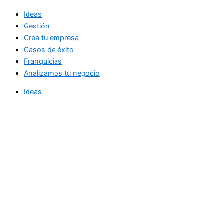
Ideas
Gestión
Crea tu empresa
Casos de éxito
Franquicias
Analizamos tu negocio
Ideas
Gestión
Crea tu empresa
Casos de éxito
Franquicias
Analizamos tu negocio
Noticias diarias de actualidad
directamente en su bandeja de entrada.
Email Address