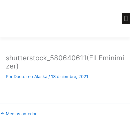
Ir
al
contenido
shutterstock_580640611(FILEminimi
zer)
Por
Doctor en Alaska
/
13 diciembre, 2021
←
Medios anterior