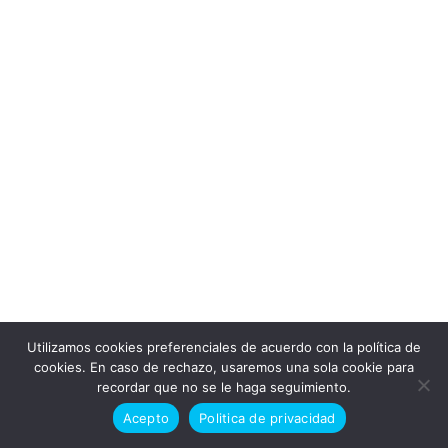
Utilizamos cookies preferenciales de acuerdo con la política de
Doctor en alaska © Todos los derechos reservados 2026
cookies. En caso de rechazo, usaremos una sola cookie para
recordar que no se le haga seguimiento.
Politica de cookies
Politica de privacidad
Acepto
Politica de privacidad