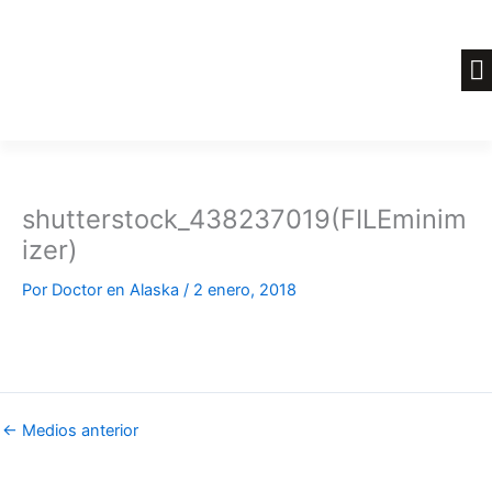
Ir
al
contenido
shutterstock_438237019(FILEminim
izer)
Por
Doctor en Alaska
/
2 enero, 2018
←
Medios anterior