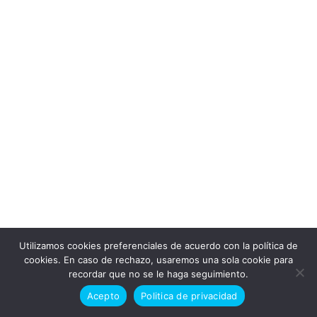
Utilizamos cookies preferenciales de acuerdo con la política de
Doctor en alaska © Todos los derechos reservados 2026
cookies. En caso de rechazo, usaremos una sola cookie para
recordar que no se le haga seguimiento.
Politica de cookies
Politica de privacidad
Acepto
Politica de privacidad