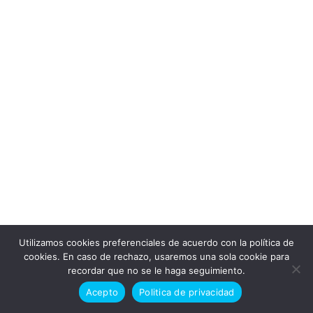
Utilizamos cookies preferenciales de acuerdo con la política de
Doctor en alaska © Todos los derechos reservados 2026
cookies. En caso de rechazo, usaremos una sola cookie para
recordar que no se le haga seguimiento.
Politica de cookies
Politica de privacidad
Acepto
Politica de privacidad