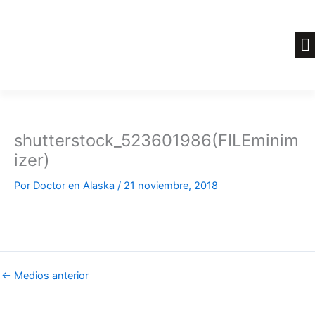
Ir
al
contenido
shutterstock_523601986(FILEminim
izer)
Por
Doctor en Alaska
/
21 noviembre, 2018
←
Medios anterior