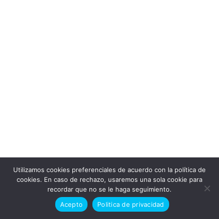
Utilizamos cookies preferenciales de acuerdo con la política de
Doctor en alaska © Todos los derechos reservados 2026
cookies. En caso de rechazo, usaremos una sola cookie para
recordar que no se le haga seguimiento.
Politica de cookies
Politica de privacidad
Acepto
Politica de privacidad