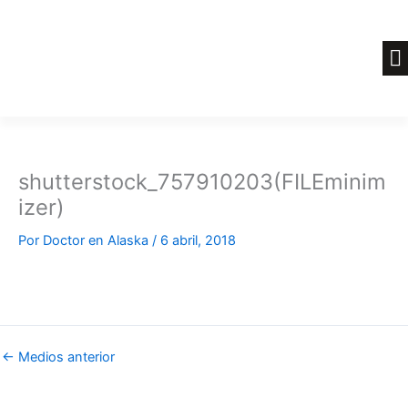
Ir
al
contenido
shutterstock_757910203(FILEminim
izer)
Por
Doctor en Alaska
/
6 abril, 2018
←
Medios anterior