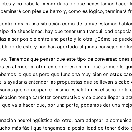
antes y no cabe la menor duda de que necesitamos hacer 
to caminará con pies de barro y, como es lógico, terminará 
ncontramos en una situación como de la que estamos habl
tipo de situaciones, hay que tener una tranquilidad especia
as a ser posible entre una parte y la otra. ¿Cómo se pued
blado de esto y nos han aportado algunos consejos de los
tivo. Tenemos que pensar que este tipo de conversaciones 
en atender al otro, en comprender por qué se dice lo que 
abemos lo que es pero que funciona muy bien en estos caso
 a ayudar a entender las propuestas que se llevan a cabo 
ersonas que no ocupan el mismo escalafón en el seno de la 
nicación tenga carácter constructivo y se pueda llegar a 
o que va a hacer que, por una parte, podamos dar una mej
amación neurolingüística del otro, para adaptar la comunic
o más fácil que tengamos la posibilidad de tener éxito en