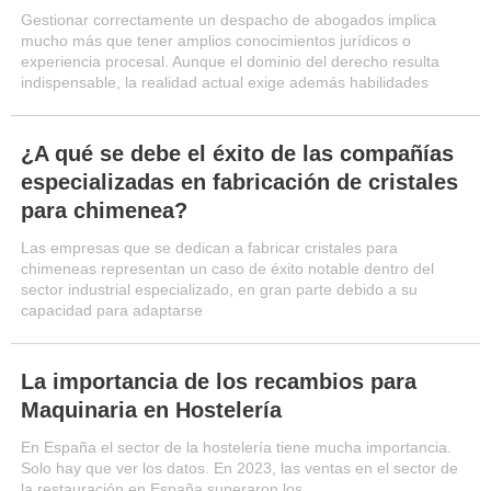
Gestionar correctamente un despacho de abogados implica
mucho más que tener amplios conocimientos jurídicos o
experiencia procesal. Aunque el dominio del derecho resulta
indispensable, la realidad actual exige además habilidades
¿A qué se debe el éxito de las compañías
especializadas en fabricación de cristales
para chimenea?
Las empresas que se dedican a fabricar cristales para
chimeneas representan un caso de éxito notable dentro del
sector industrial especializado, en gran parte debido a su
capacidad para adaptarse
La importancia de los recambios para
Maquinaria en Hostelería
En España el sector de la hostelería tiene mucha importancia.
Solo hay que ver los datos. En 2023, las ventas en el sector de
la restauración en España superaron los