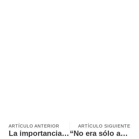
ARTÍCULO ANTERIOR
ARTÍCULO SIGUIENTE
La importancia de los recambios para Maquinaria en Hostelería
“No era sólo ansiedad”; descubre cómo una buena valoración puede mejorar tu salud.