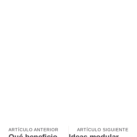
ARTÍCULO ANTERIOR
ARTÍCULO SIGUIENTE
Qué beneficios obtiene una clínica al especializarse en implantología avanzada.
Ideas modulares para una cocina que se adapta a ti