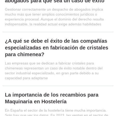
abogados para que sea un caso de éxito
Gestionar correctamente un despacho de abogados implica
mucho más que tener amplios conocimientos jurídicos o
experiencia procesal. Aunque el dominio del derecho resulta
indispensable, la realidad actual exige además habilidades
¿A qué se debe el éxito de las compañías
especializadas en fabricación de cristales
para chimenea?
Las empresas que se dedican a fabricar cristales para
chimeneas representan un caso de éxito notable dentro del
sector industrial especializado, en gran parte debido a su
capacidad para adaptarse
La importancia de los recambios para
Maquinaria en Hostelería
En España el sector de la hostelería tiene mucha importancia.
Solo hay que ver los datos. En 2023, las ventas en el sector de