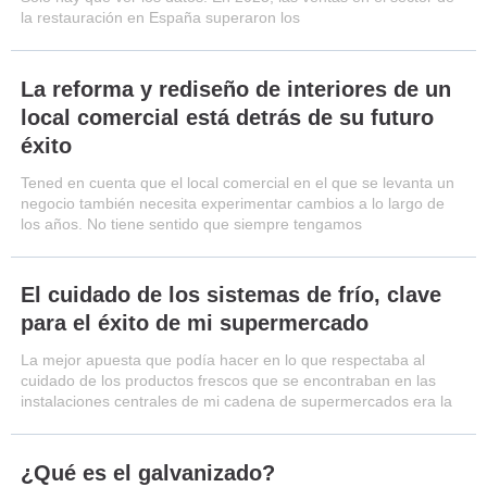
la restauración en España superaron los
La reforma y rediseño de interiores de un
local comercial está detrás de su futuro
éxito
Tened en cuenta que el local comercial en el que se levanta un
negocio también necesita experimentar cambios a lo largo de
los años. No tiene sentido que siempre tengamos
El cuidado de los sistemas de frío, clave
para el éxito de mi supermercado
La mejor apuesta que podía hacer en lo que respectaba al
cuidado de los productos frescos que se encontraban en las
instalaciones centrales de mi cadena de supermercados era la
¿Qué es el galvanizado?