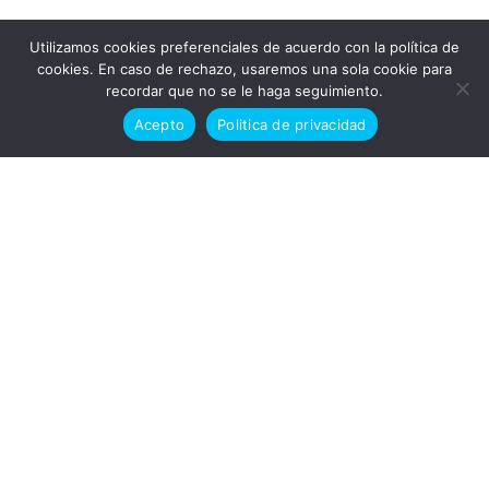
Utilizamos cookies preferenciales de acuerdo con la política de
Doctor en alaska © Todos los derechos reservados 2026
cookies. En caso de rechazo, usaremos una sola cookie para
recordar que no se le haga seguimiento.
Politica de cookies
Politica de privacidad
Acepto
Politica de privacidad