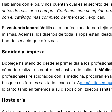
Hablamos con ellos, y nos cuentan cuál es el secreto del é
antes de realizar su compra. Contamos con un equipo profe
con el catálogo más completo del mercado”
, explican.
El
vestuario laboral Velilla
está confeccionado con tejidos 
mismas. Además, los diseños de toda la ropa están idead
tipo de servicio que ofrezcan.
Sanidad y limpieza
Doblege ha atendido desde el primer día a los profesional
cómodo realizar un control exhaustivo de calidad.
Médico
profesionales relacionados con la medicina, procuran en l
busquen uniformes sanitarios cada día. A
demás tienen que
lo tanto también tenemos a su disposición, zuecos sanita
Hostelería
Atrás quedan esos años de vestir sin ropa de hostelería, d