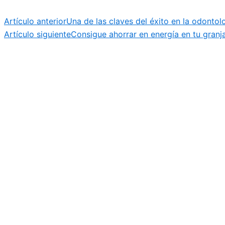
Artículo anterior
Una de las claves del éxito en la odontol
Artículo siguiente
Consigue ahorrar en energía en tu granj