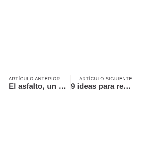
ARTÍCULO ANTERIOR
ARTÍCULO SIGUIENTE
El asfalto, un producto que se ha convertido en un caso de éxito mundial
9 ideas para reformar tu cocina