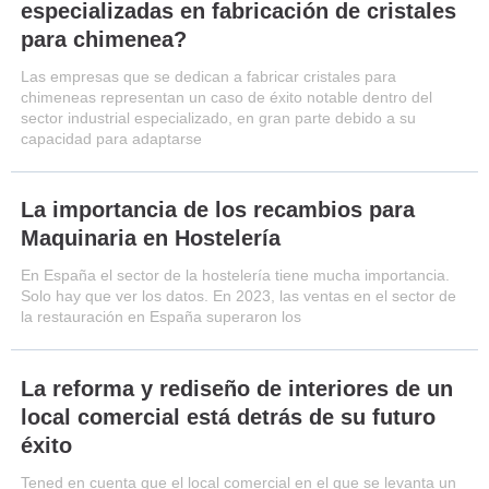
especializadas en fabricación de cristales
para chimenea?
Las empresas que se dedican a fabricar cristales para
chimeneas representan un caso de éxito notable dentro del
sector industrial especializado, en gran parte debido a su
capacidad para adaptarse
La importancia de los recambios para
Maquinaria en Hostelería
En España el sector de la hostelería tiene mucha importancia.
Solo hay que ver los datos. En 2023, las ventas en el sector de
la restauración en España superaron los
La reforma y rediseño de interiores de un
local comercial está detrás de su futuro
éxito
Tened en cuenta que el local comercial en el que se levanta un