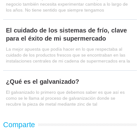
negocio también necesita experimentar cambios a lo largo de
los años. No tiene sentido que siempre tengamos
El cuidado de los sistemas de frío, clave
para el éxito de mi supermercado
La mejor apuesta que podía hacer en lo que respectaba al
cuidado de los productos frescos que se encontraban en las
instalaciones centrales de mi cadena de supermercados era la
¿Qué es el galvanizado?
El galvanizado lo primero que debemos saber es que así es
como se le llama al proceso de galvanización donde se
recubre la pieza de metal mediante zinc de tal
Comparte